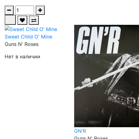
Sweet Child O' Mine
Guns N' Roses
Нет в наличии
GN'R
Guns N' Roses