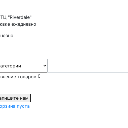
ТЦ "Riverdale"
сквке ежедневно
дневно
0
0
апишите нам
орзина
пуста